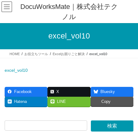
コ
ナ
DocuWorksMate｜株式会社テク
ン
ビ
ノル
テ
ゲ
ン
ー
ツ
シ
excel_vol10
へ
ョ
ス
ン
キ
に
HOME
お役立ちツール
Excelお困りごと解決
excel_vol10
ッ
移
プ
動
excel_vol10
Facebook
X
Bluesky
Hatena
LINE
Copy