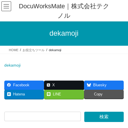
コ
ナ
DocuWorksMate｜株式会社テク
ン
ビ
ノル
テ
ゲ
ン
ー
ツ
シ
dekamoji
へ
ョ
ス
ン
キ
に
HOME
お役立ちツール
dekamoji
ッ
移
プ
動
dekamoji
Facebook
X
Bluesky
Hatena
LINE
Copy