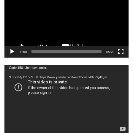
プ
レ
ー
ヤ
ー
00:00
05:28
動
Code 150: Unknown error.
画
ファイルをダウンロード: https://www.youtube.com/watch?v=aLddGiFZrg4&_=2
プ
レ
ー
ヤ
ー